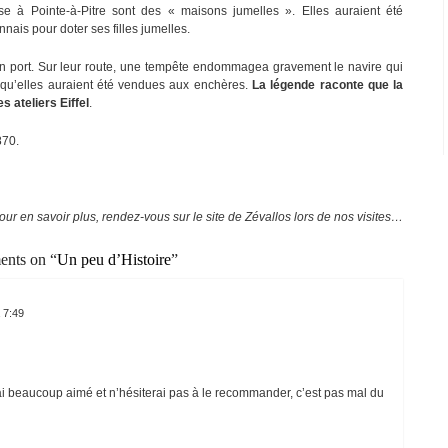
 à Pointe-à-Pitre sont des « maisons jumelles ». Elles auraient été
ais pour doter ses filles jumelles.
n port. Sur leur route, une tempête endommagea gravement le navire qui
re qu’elles auraient été vendues aux enchères.
La légende raconte que la
 ateliers Eiffel
.
870.
our en savoir plus, rendez-vous sur le site de Zévallos lors de nos visites…
nts on “
Un peu d’Histoire
”
à 7:49
’ai beaucoup aimé et n’hésiterai pas à le recommander, c’est pas mal du