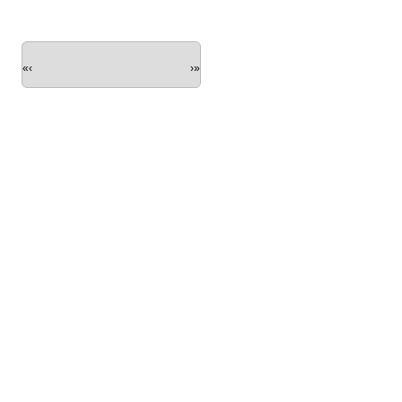
«
‹
›
»