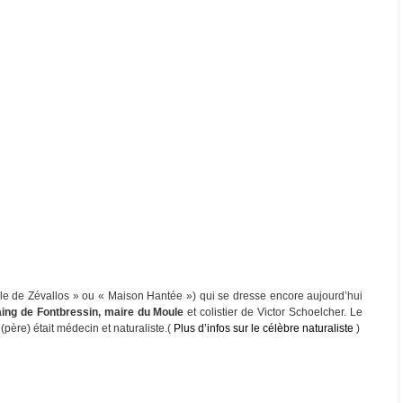
e de Zévallos » ou « Maison Hantée ») qui se dresse encore aujourd’hui
ng de Fontbressin, maire du Moule
et colistier de Victor Schoelcher. Le
ère) était médecin et naturaliste.(
Plus d’infos sur le célèbre naturaliste
)