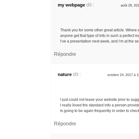
my webpage
dit :
août 28, 20
Thank you for some other great article. Where 
anyone get that type of info in such a perfect m
I’ve a presentation next week, and I’m at the se
Répondre
nature
dit :
octobre 24, 2017 à 1
Ӏ јust could not leave your website prior to sugg
I really ⅼoved the standard info a persօn provide
Is going to ƅe again frequently in order to che
Répondre