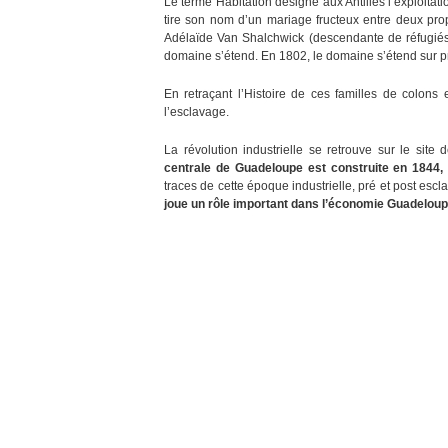
Le terme Habitation désigne aux Antilles l’exploitat
tire son nom d’un mariage fructeux entre deux prop
Adélaïde Van Shalchwick (descendante de réfugiés h
domaine s’étend. En 1802, le domaine s’étend sur p
En retraçant l’Histoire de ces familles de colons e
l’esclavage.
La révolution industrielle se retrouve sur le sit
centrale de Guadeloupe est construite en 1844, 
traces de cette époque industrielle, pré et post escl
joue un rôle important dans l’économie Guadelou