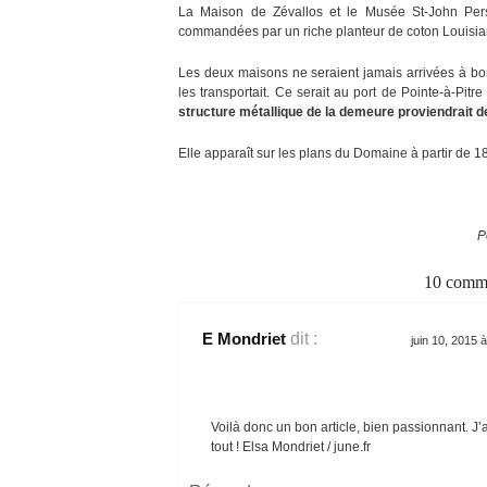
La Maison de Zévallos et le Musée St-John Perse
commandées par un riche planteur de coton Louisiann
Les deux maisons ne seraient jamais arrivées à bo
les transportait. Ce serait au port de Pointe-à-Pit
structure métallique de la demeure proviendrait des
Elle apparaît sur les plans du Domaine à partir de 1
P
10 comme
E Mondriet
dit :
juin 10, 2015 
Voilà donc un bon article, bien passionnant. J
tout ! Elsa Mondriet / june.fr