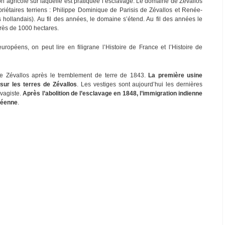
ion agricole sur laquelle est pratiquée l’esclavage. Le domaine de Zévallos
riétaires terriens : Philippe Dominique de Parisis de Zévallos et Renée-
ollandais). Au fil des années, le domaine s’étend. Au fil des années le
rès de 1000 hectares.
uropéens, on peut lire en filigrane l’Histoire de France et l’Histoire de
e de Zévallos après le tremblement de terre de 1843.
La première usine
sur les terres de Zévallos
. Les vestiges sont aujourd’hui les dernières
avagiste.
Après l’abolition de l’esclavage en 1848, l’immigration indienne
péenne
.