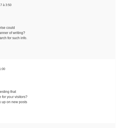
17 à 3:50
else could
anner of writing?
arch for such info.
1:00
esting that
 for yoᥙr visitors?
ck up on new posts