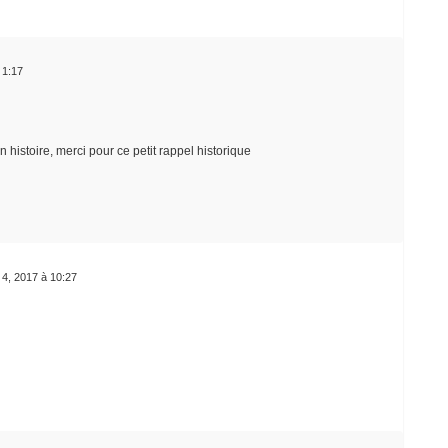
à 1:17
histoire, merci pour ce petit rappel historique
r 4, 2017 à 10:27