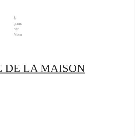
à
gauc
he:
Mém
E DE LA MAISON