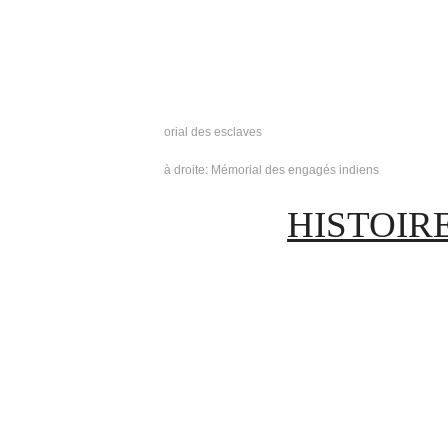
orial des esclaves
à droite: Mémorial des engagés indiens
HISTOIR