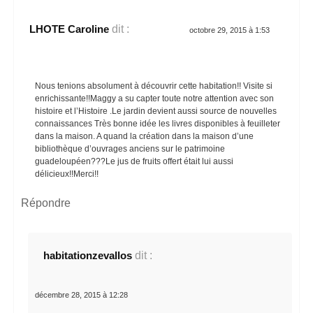
LHOTE Caroline
dit :
octobre 29, 2015 à 1:53
Nous tenions absolument à découvrir cette habitation!! Visite si
enrichissante!!Maggy a su capter toute notre attention avec son
histoire et l’Histoire .Le jardin devient aussi source de nouvelles
connaissances Très bonne idée les livres disponibles à feuilleter
dans la maison. A quand la création dans la maison d’une
bibliothèque d’ouvrages anciens sur le patrimoine
guadeloupéen???Le jus de fruits offert était lui aussi
délicieux!!Merci!!
Répondre
habitationzevallos
dit :
décembre 28, 2015 à 12:28