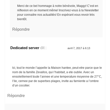
Merci de ce bel hommage à notre bénévole, Maggy! C’est en
réflexion en ce moment même! Inscrivez-vous à la Newsletter
pour connaitre nos actualités! En espérant vous revoir très
bientôt.
Répondre
Dedicated server
dit :
avril 7, 2017 à 6:13
Ici, tout le monde l’appelle la Maison hantee, peut-etre parce que le
nom de la famille Zevallos, qui l’habitait, a ete oublie. Avec un
ensoleillement toute l’annee et une temperature moyenne de 27°C,
l’ile, cernee par de superbes plages, invite au farniente a l’ombre
d’un cocotier.
Répondre