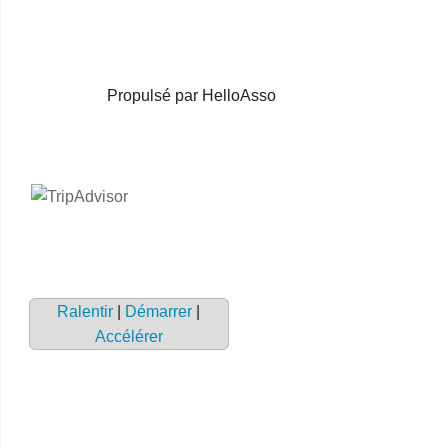
Propulsé par HelloAsso
Ralentir
|
Démarrer
|
Accélérer