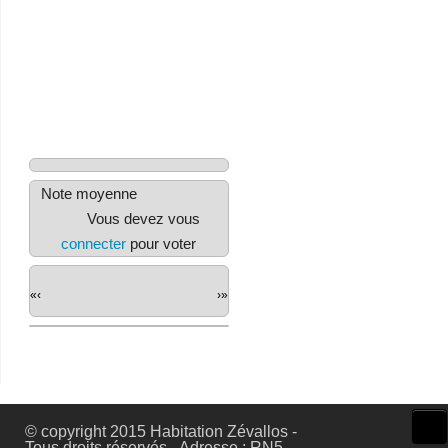
Note moyenne
Vous devez vous
connecter
pour voter
«
‹
›
»
© copyright 2015 Habitation Zévallos -
Tous droits réservés - Adresse : RN5