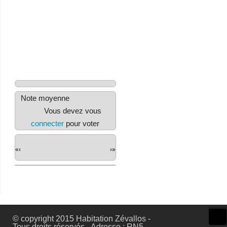
Note moyenne
Vous devez vous
connecter
pour voter
«
‹
›
»
© copyright 2015 Habitation Zévallos -
Tous droits réservés - Adresse : RN5